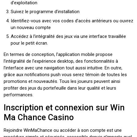
d’exploitation
Suivez le programme d’installation
Identifiez-vous avec vos codes d’accès antérieurs ou ouvrez
un nouveau compte
Accédez à l’intégralité des jeux via une interface travaillée
pour le petit écran.
En termes de conception, l’application mobile propose
l’intégralité de l’expérience desktop, des fonctionnalités à
l’interface avec une navigation tout aussi intuitive. En outre,
grâce aux notifications push vous serez témoin de toutes les
promotions et nouveautés. Tous les joueurs peuvent ainsi
profiter des jeux du portefeuille dans leur qualité et leurs
performances.
Inscription et connexion sur Win
Ma Chance Casino
Rejoindre WinMaChance ou accéder à son compte est une