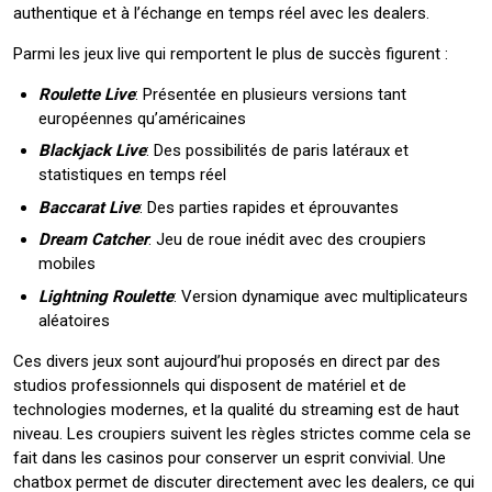
authentique et à l’échange en temps réel avec les dealers.
Parmi les jeux live qui remportent le plus de succès figurent :
Roulette Live
: Présentée en plusieurs versions tant
européennes qu’américaines
Blackjack Live
: Des possibilités de paris latéraux et
statistiques en temps réel
Baccarat Live
: Des parties rapides et éprouvantes
Dream Catcher
: Jeu de roue inédit avec des croupiers
mobiles
Lightning Roulette
: Version dynamique avec multiplicateurs
aléatoires
Ces divers jeux sont aujourd’hui proposés en direct par des
studios professionnels qui disposent de matériel et de
technologies modernes, et la qualité du streaming est de haut
niveau. Les croupiers suivent les règles strictes comme cela se
fait dans les casinos pour conserver un esprit convivial. Une
chatbox permet de discuter directement avec les dealers, ce qui