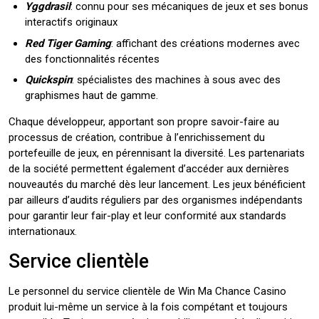
Yggdrasil
: connu pour ses mécaniques de jeux et ses bonus
interactifs originaux
Red Tiger Gaming
: affichant des créations modernes avec
des fonctionnalités récentes
Quickspin
: spécialistes des machines à sous avec des
graphismes haut de gamme.
Chaque développeur, apportant son propre savoir-faire au
processus de création, contribue à l’enrichissement du
portefeuille de jeux, en pérennisant la diversité. Les partenariats
de la société permettent également d’accéder aux dernières
nouveautés du marché dès leur lancement. Les jeux bénéficient
par ailleurs d’audits réguliers par des organismes indépendants
pour garantir leur fair-play et leur conformité aux standards
internationaux.
Service clientèle
Le personnel du service clientèle de Win Ma Chance Casino
produit lui-même un service à la fois compétant et toujours