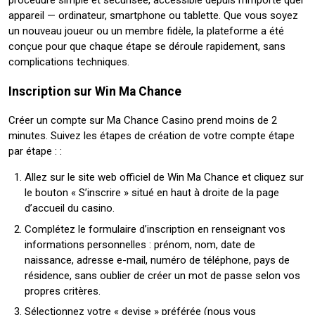
procédure simple et sécurisée, accessible depuis n’importe quel
appareil — ordinateur, smartphone ou tablette. Que vous soyez
un nouveau joueur ou un membre fidèle, la plateforme a été
conçue pour que chaque étape se déroule rapidement, sans
complications techniques.
Inscription sur Win Ma Chance
Créer un compte sur Ma Chance Casino prend moins de 2
minutes. Suivez les étapes de création de votre compte étape
par étape : :
Allez sur le site web officiel de Win Ma Chance et cliquez sur
le bouton « S’inscrire » situé en haut à droite de la page
d’accueil du casino.
Complétez le formulaire d’inscription en renseignant vos
informations personnelles : prénom, nom, date de
naissance, adresse e-mail, numéro de téléphone, pays de
résidence, sans oublier de créer un mot de passe selon vos
propres critères.
Sélectionnez votre « devise » préférée (nous vous