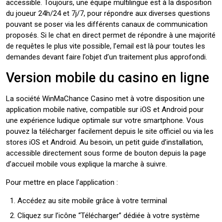
accessible. Toujours, une équipe multilingue est à la disposition
du joueur 24h/24 et 7j/7, pour répondre aux diverses questions
pouvant se poser via les différents canaux de communication
proposés. Si le chat en direct permet de répondre à une majorité
de requêtes le plus vite possible, l’email est là pour toutes les
demandes devant faire l’objet d’un traitement plus approfondi.
Version mobile du casino en ligne
La société WinMaChance Casino met à votre disposition une
application mobile native, compatible sur iOS et Android pour
une expérience ludique optimale sur votre smartphone. Vous
pouvez la télécharger facilement depuis le site officiel ou via les
stores iOS et Android. Au besoin, un petit guide d’installation,
accessible directement sous forme de bouton depuis la page
d’accueil mobile vous explique la marche à suivre.
Pour mettre en place l’application :
Accédez au site mobile grâce à votre terminal
Cliquez sur l’icône “Télécharger” dédiée à votre système