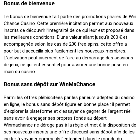
Bonus de bienvenue
Le bonus de bienvenue fait partie des promotions phares de Win
Chance Casino. Cette première incitation permet aux nouveaux
inscrits de découvrir l’intégralité de ce qui leur est proposé dans
les meilleures conditions. D’une valeur allant jusqu’à 200 € et
accompagnée selon les cas de 200 free spins, cette offre a
pour but d’accueillir plus facilement les nouveaux membres.
L’activation peut aisément se faire au démarrage des sessions
de jeux, ce qui est essentiel pour assurer une bonne prise en
main du casino.
Bonus sans dépôt sur WinMaChance
Parmi les offres plébiscitées par les parieurs adeptes du casino
en ligne, le bonus sans dépôt figure en bonne place : il permet
d’explorer la plateforme et d’essayer de gagner de l’argent réel
sans avoir à engager ses propres fonds au départ.
Winmachance ne déroge pas à la règle et met à la disposition de
ses nouveaux inscrits une offre d’accueil sans dépôt afin de les
inciter à voyager comme ils l’entendent dans le monde du