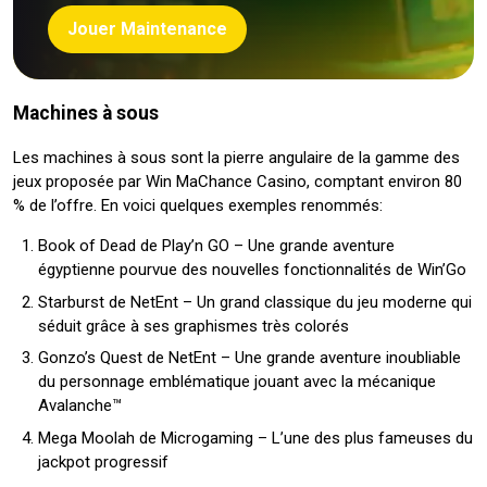
Jouer Maintenance
Machines à sous
Les machines à sous sont la pierre angulaire de la gamme des
jeux proposée par Win MaChance Casino, comptant environ 80
% de l’offre. En voici quelques exemples renommés:
Book of Dead de Play’n GO – Une grande aventure
égyptienne pourvue des nouvelles fonctionnalités de Win’Go
Starburst de NetEnt – Un grand classique du jeu moderne qui
séduit grâce à ses graphismes très colorés
Gonzo’s Quest de NetEnt – Une grande aventure inoubliable
du personnage emblématique jouant avec la mécanique
Avalanche™
Mega Moolah de Microgaming – L’une des plus fameuses du
jackpot progressif