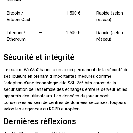
Neteller
Bitcoin /
—
1 500 €
Rapide (selon
Bitcoin Cash
réseau)
Litecoin /
—
1 500 €
Rapide (selon
Ethereum
réseau)
Sécurité et intégrité
Le casino WinMaChance a un souci permanent de la sécurité de
ses joueurs en prenant d’importantes mesures comme
l’adoption d’une technologie dite SSL 256 bits garant de la
sécurisation de l’ensemble des échanges entre le serveur et les
appareils des utilisateurs. Les données du joueur sont
conservées au sein de centres de données sécurisés, toujours
selon les exigences du RGPD européen.
Dernières réflexions